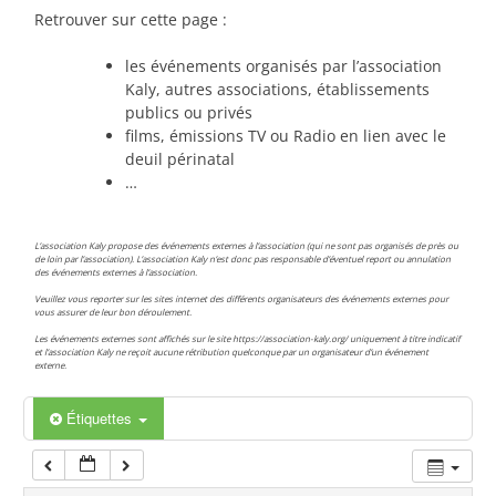
00:00
Retrouver sur cette page :
les événements organisés par l’association
01:00
Kaly, autres associations, établissements
publics ou privés
films, émissions TV ou Radio en lien avec le
02:00
deuil périnatal
…
03:00
L’association Kaly propose des événements externes à l’association (qui ne sont pas organisés de près ou
de loin par l’association). L’association Kaly n’est donc pas responsable d’éventuel report ou annulation
des événements externes à l’association.
04:00
Veuillez vous reporter sur les sites internet des différents organisateurs des événements externes pour
vous assurer de leur bon déroulement.
Les événements externes sont affichés sur le site https://association-kaly.org/ uniquement à titre indicatif
05:00
et l’association Kaly ne reçoit aucune rétribution quelconque par un organisateur d’un événement
externe.
06:00
Étiquettes
07:00