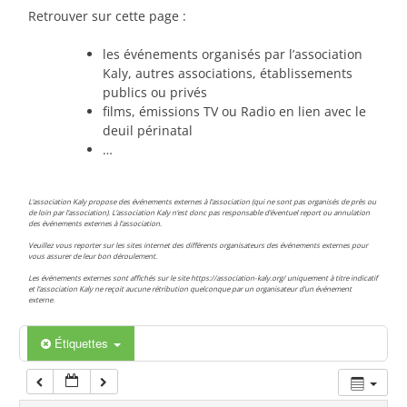
00:00
Retrouver sur cette page :
les événements organisés par l’association
01:00
Kaly, autres associations, établissements
publics ou privés
films, émissions TV ou Radio en lien avec le
02:00
deuil périnatal
…
03:00
L’association Kaly propose des événements externes à l’association (qui ne sont pas organisés de près ou
de loin par l’association). L’association Kaly n’est donc pas responsable d’éventuel report ou annulation
des événements externes à l’association.
04:00
Veuillez vous reporter sur les sites internet des différents organisateurs des événements externes pour
vous assurer de leur bon déroulement.
Les événements externes sont affichés sur le site https://association-kaly.org/ uniquement à titre indicatif
05:00
et l’association Kaly ne reçoit aucune rétribution quelconque par un organisateur d’un événement
externe.
06:00
Étiquettes
07:00