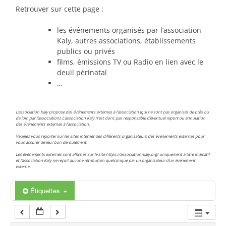
00:00
Retrouver sur cette page :
les événements organisés par l’association
01:00
Kaly, autres associations, établissements
publics ou privés
films, émissions TV ou Radio en lien avec le
02:00
deuil périnatal
…
03:00
L’association Kaly propose des événements externes à l’association (qui ne sont pas organisés de près ou
de loin par l’association). L’association Kaly n’est donc pas responsable d’éventuel report ou annulation
des événements externes à l’association.
04:00
Veuillez vous reporter sur les sites internet des différents organisateurs des événements externes pour
vous assurer de leur bon déroulement.
Les événements externes sont affichés sur le site https://association-kaly.org/ uniquement à titre indicatif
05:00
et l’association Kaly ne reçoit aucune rétribution quelconque par un organisateur d’un événement
externe.
06:00
Étiquettes
07:00