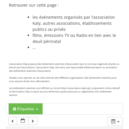
00:00
Retrouver sur cette page :
les événements organisés par l’association
01:00
Kaly, autres associations, établissements
publics ou privés
films, émissions TV ou Radio en lien avec le
02:00
deuil périnatal
…
03:00
L’association Kaly propose des événements externes à l’association (qui ne sont pas organisés de près ou
de loin par l’association). L’association Kaly n’est donc pas responsable d’éventuel report ou annulation
des événements externes à l’association.
04:00
Veuillez vous reporter sur les sites internet des différents organisateurs des événements externes pour
vous assurer de leur bon déroulement.
Les événements externes sont affichés sur le site https://association-kaly.org/ uniquement à titre indicatif
05:00
et l’association Kaly ne reçoit aucune rétribution quelconque par un organisateur d’un événement
externe.
06:00
Étiquettes
07:00