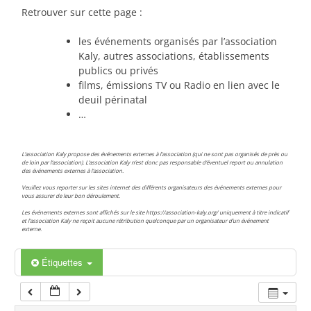
00:00
Retrouver sur cette page :
les événements organisés par l’association
01:00
Kaly, autres associations, établissements
publics ou privés
films, émissions TV ou Radio en lien avec le
02:00
deuil périnatal
…
03:00
L’association Kaly propose des événements externes à l’association (qui ne sont pas organisés de près ou
de loin par l’association). L’association Kaly n’est donc pas responsable d’éventuel report ou annulation
des événements externes à l’association.
04:00
Veuillez vous reporter sur les sites internet des différents organisateurs des événements externes pour
vous assurer de leur bon déroulement.
Les événements externes sont affichés sur le site https://association-kaly.org/ uniquement à titre indicatif
05:00
et l’association Kaly ne reçoit aucune rétribution quelconque par un organisateur d’un événement
externe.
06:00
Étiquettes
07:00