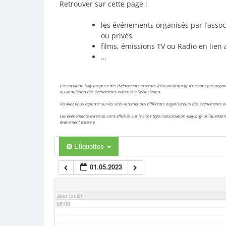
Retrouver sur cette page :
02:00
les événements organisés par l’assoc
ou privés
films, émissions TV ou Radio en lien 
03:00
…
04:00
L’association Kaly propose des événements externes à l’association (qui ne sont pas organis
ou annulation des événements externes à l’association.
Veuillez vous reporter sur les sites internet des différents organisateurs des événements
05:00
Les événements externes sont affichés sur le site https://association-kaly.org/ uniquement 
événement externe.
06:00
Étiquettes
01.05.2023
07:00
Jour entier
08:00