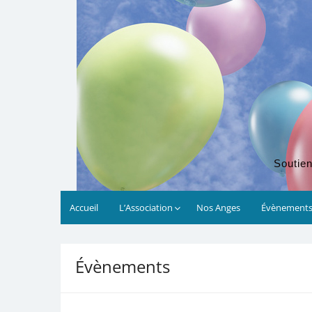
Soutien
Accueil
L’Association
Nos Anges
Évènement
00:00
Évènements
01:00