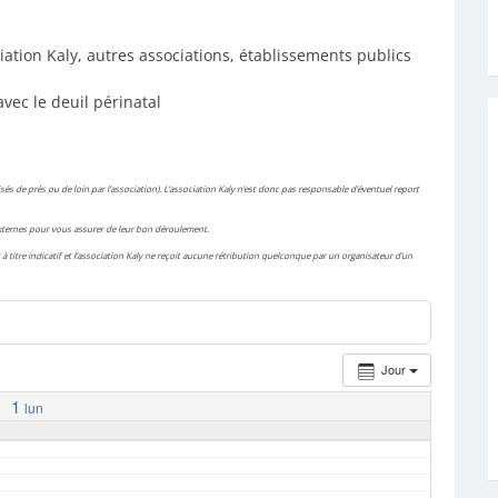
iation Kaly, autres associations, établissements publics
avec le deuil périnatal
és de près ou de loin par l’association). L’association Kaly n’est donc pas responsable d’éventuel report
 externes pour vous assurer de leur bon déroulement.
à titre indicatif et l’association Kaly ne reçoit aucune rétribution quelconque par un organisateur d’un
Jour
1
lun