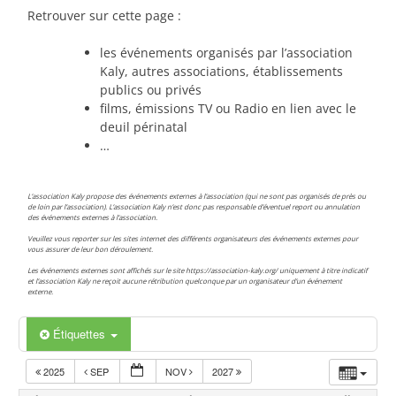
Retrouver sur cette page :
les événements organisés par l’association
Kaly, autres associations, établissements
publics ou privés
films, émissions TV ou Radio en lien avec le
deuil périnatal
…
L’association Kaly propose des événements externes à l’association (qui ne sont pas organisés de près ou
de loin par l’association). L’association Kaly n’est donc pas responsable d’éventuel report ou annulation
des événements externes à l’association.
Veuillez vous reporter sur les sites internet des différents organisateurs des événements externes pour
vous assurer de leur bon déroulement.
Les événements externes sont affichés sur le site https://association-kaly.org/ uniquement à titre indicatif
et l’association Kaly ne reçoit aucune rétribution quelconque par un organisateur d’un événement
externe.
Étiquettes
2025
SEP
NOV
2027