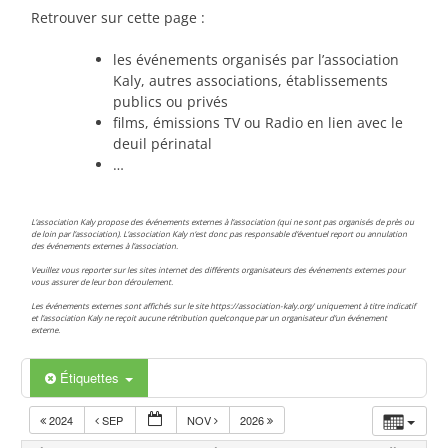
Retrouver sur cette page :
les événements organisés par l’association
Kaly, autres associations, établissements
publics ou privés
films, émissions TV ou Radio en lien avec le
deuil périnatal
…
L’association Kaly propose des événements externes à l’association (qui ne sont pas organisés de près ou
de loin par l’association). L’association Kaly n’est donc pas responsable d’éventuel report ou annulation
des événements externes à l’association.
Veuillez vous reporter sur les sites internet des différents organisateurs des événements externes pour
vous assurer de leur bon déroulement.
Les événements externes sont affichés sur le site https://association-kaly.org/ uniquement à titre indicatif
et l’association Kaly ne reçoit aucune rétribution quelconque par un organisateur d’un événement
externe.
Étiquettes
2024
SEP
NOV
2026