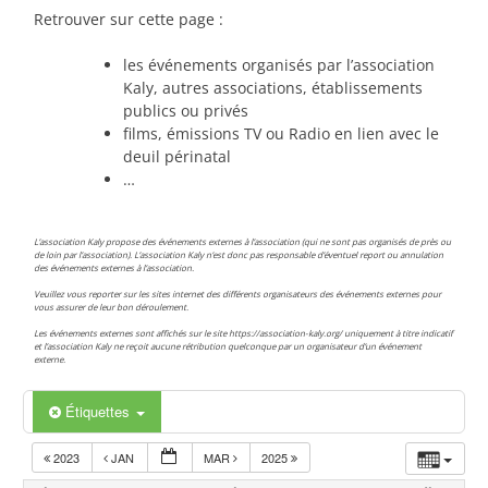
Retrouver sur cette page :
les événements organisés par l’association
Kaly, autres associations, établissements
publics ou privés
films, émissions TV ou Radio en lien avec le
deuil périnatal
…
L’association Kaly propose des événements externes à l’association (qui ne sont pas organisés de près ou
de loin par l’association). L’association Kaly n’est donc pas responsable d’éventuel report ou annulation
des événements externes à l’association.
Veuillez vous reporter sur les sites internet des différents organisateurs des événements externes pour
vous assurer de leur bon déroulement.
Les événements externes sont affichés sur le site https://association-kaly.org/ uniquement à titre indicatif
et l’association Kaly ne reçoit aucune rétribution quelconque par un organisateur d’un événement
externe.
Étiquettes
2023
JAN
MAR
2025