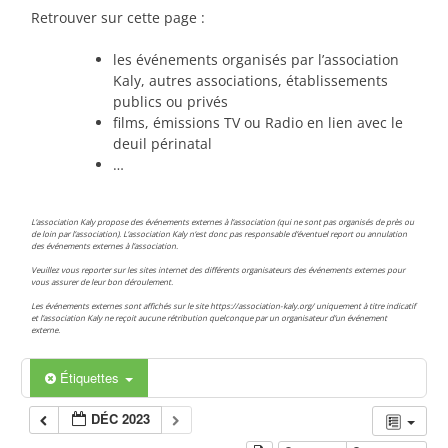
Retrouver sur cette page :
les événements organisés par l’association
Kaly, autres associations, établissements
publics ou privés
films, émissions TV ou Radio en lien avec le
deuil périnatal
…
L’association Kaly propose des événements externes à l’association (qui ne sont pas organisés de près ou
de loin par l’association). L’association Kaly n’est donc pas responsable d’éventuel report ou annulation
des événements externes à l’association.
Veuillez vous reporter sur les sites internet des différents organisateurs des événements externes pour
vous assurer de leur bon déroulement.
Les événements externes sont affichés sur le site https://association-kaly.org/ uniquement à titre indicatif
et l’association Kaly ne reçoit aucune rétribution quelconque par un organisateur d’un événement
externe.
Étiquettes
DÉC 2023