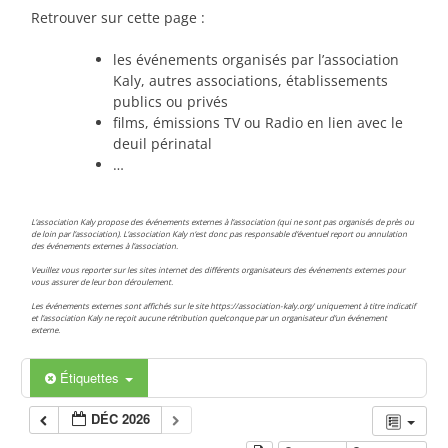
Retrouver sur cette page :
les événements organisés par l’association
Kaly, autres associations, établissements
publics ou privés
films, émissions TV ou Radio en lien avec le
deuil périnatal
…
L’association Kaly propose des événements externes à l’association (qui ne sont pas organisés de près ou
de loin par l’association). L’association Kaly n’est donc pas responsable d’éventuel report ou annulation
des événements externes à l’association.
Veuillez vous reporter sur les sites internet des différents organisateurs des événements externes pour
vous assurer de leur bon déroulement.
Les événements externes sont affichés sur le site https://association-kaly.org/ uniquement à titre indicatif
et l’association Kaly ne reçoit aucune rétribution quelconque par un organisateur d’un événement
externe.
Étiquettes
DÉC 2026