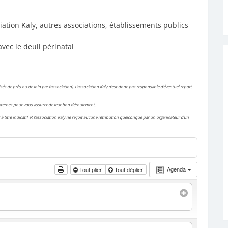
iation Kaly, autres associations, établissements publics
avec le deuil périnatal
és de près ou de loin par l’association). L’association Kaly n’est donc pas responsable d’éventuel report
 externes pour vous assurer de leur bon déroulement.
à titre indicatif et l’association Kaly ne reçoit aucune rétribution quelconque par un organisateur d’un
Agenda
Tout plier
Tout déplier