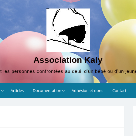
Association Kaly
t les personnes confrontées au deuil d'un bébé ou d'un jeun
s
Articles
Documentation
Adhésion et dons
Contact