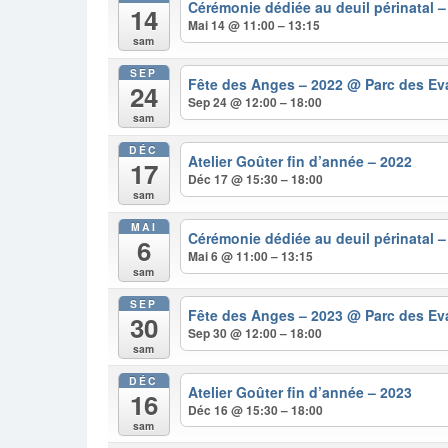
Cérémonie dédiée au deuil périnatal 
14
Mai 14 @ 11:00 – 13:15
sam
SEP
Fête des Anges – 2022
@ Parc des Ev
24
Sep 24 @ 12:00 – 18:00
sam
DÉC
Atelier Goûter fin d’année – 2022
17
Déc 17 @ 15:30 – 18:00
sam
MAI
Cérémonie dédiée au deuil périnatal 
6
Mai 6 @ 11:00 – 13:15
sam
SEP
Fête des Anges – 2023
@ Parc des Ev
30
Sep 30 @ 12:00 – 18:00
sam
DÉC
Atelier Goûter fin d’année – 2023
16
Déc 16 @ 15:30 – 18:00
sam