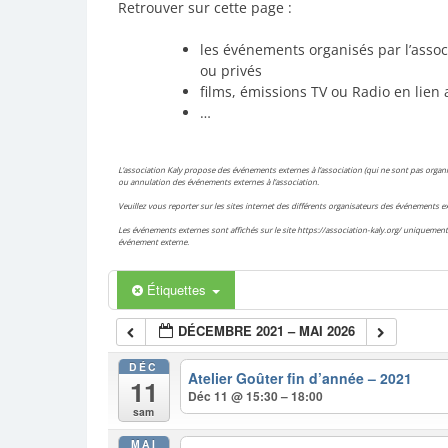
Retrouver sur cette page :
les événements organisés par l’assoc
ou privés
films, émissions TV ou Radio en lien 
…
L’association Kaly propose des événements externes à l’association (qui ne sont pas organis
ou annulation des événements externes à l’association.
Veuillez vous reporter sur les sites internet des différents organisateurs des événements
Les événements externes sont affichés sur le site https://association-kaly.org/ uniquement 
événement externe.
Étiquettes
DÉCEMBRE 2021 – MAI 2026
DÉC
Atelier Goûter fin d’année – 2021
11
Déc 11 @ 15:30 – 18:00
sam
MAI