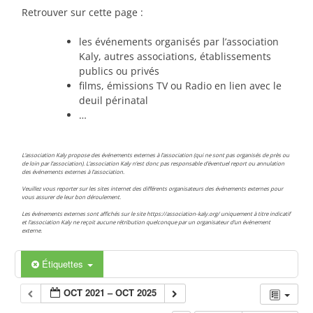
Retrouver sur cette page :
les événements organisés par l’association
Kaly, autres associations, établissements
publics ou privés
films, émissions TV ou Radio en lien avec le
deuil périnatal
…
L’association Kaly propose des événements externes à l’association (qui ne sont pas organisés de près ou
de loin par l’association). L’association Kaly n’est donc pas responsable d’éventuel report ou annulation
des événements externes à l’association.
Veuillez vous reporter sur les sites internet des différents organisateurs des événements externes pour
vous assurer de leur bon déroulement.
Les événements externes sont affichés sur le site https://association-kaly.org/ uniquement à titre indicatif
et l’association Kaly ne reçoit aucune rétribution quelconque par un organisateur d’un événement
externe.
Étiquettes
OCT 2021 – OCT 2025